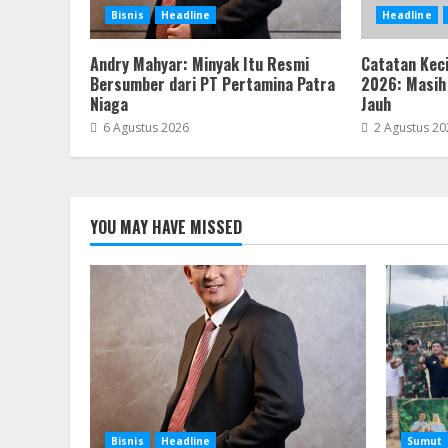
Bisnis
Headline
Headline
Andry Mahyar: Minyak Itu Resmi
Catatan Keci
Bersumber dari PT Pertamina Patra
2026: Masih
Niaga
Jauh
6 Agustus 2026
2 Agustus 20
YOU MAY HAVE MISSED
Bisnis
Headline
Sumut