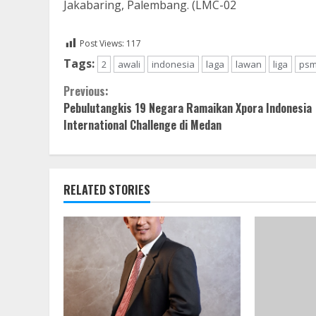
Jakabaring, Palembang. (LMC-02
Post Views:
117
Tags:
2
awali
indonesia
laga
lawan
liga
ps
Continue
Previous:
Pebulutangkis 19 Negara Ramaikan Xpora Indonesia
Reading
International Challenge di Medan
RELATED STORIES