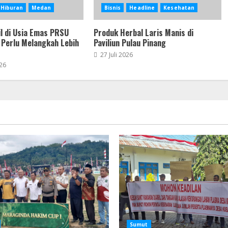
Hiburan
Medan
Bisnis
Headline
Kesehatan
l di Usia Emas PRSU
Produk Herbal Laris Manis di
 Perlu Melangkah Lebih
Paviliun Pulau Pinang
27 Juli 2026
26
Sumut