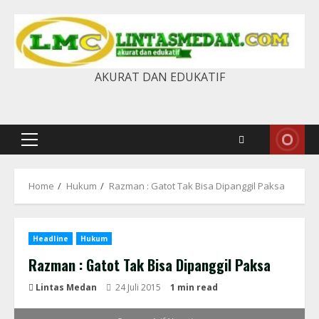
Skip
to
content
AKURAT DAN EDUKATIF
Primary
Menu
Home
Hukum
Razman : Gatot Tak Bisa Dipanggil Paksa
Headline
Hukum
Razman : Gatot Tak Bisa Dipanggil Paksa
Lintas Medan
24 Juli 2015
1 min read