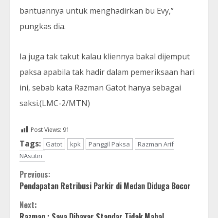
bantuannya untuk menghadirkan bu Evy,”
pungkas dia.
Ia juga tak takut kalau kliennya bakal dijemput
paksa apabila tak hadir dalam pemeriksaan hari
ini, sebab kata Razman Gatot hanya sebagai
saksi.(LMC-2/MTN)
Post Views:
91
Tags:
Gatot
kpk
Panggil Paksa
Razman Arif
NAsutin
Continue
Previous:
Pendapatan Retribusi Parkir di Medan Diduga Bocor
Reading
Next:
Razman : Saya Dibayar Standar Tidak Mahal