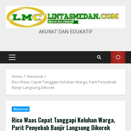
Skip
to
content
AKURAT DAN EDUKATIF
Primary
Menu
Home
Nasional
Rico Waas Cepat Tanggapi Keluhan Warga, Parit Penyebab
Banjir Langsung Dikorek
Nasional
Rico Waas Cepat Tanggapi Keluhan Warga,
Parit Penyebab Banjir Langsung Dikorek