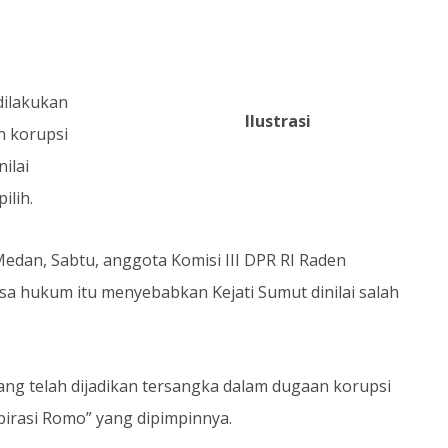
dilakukan
Ilustrasi
n korupsi
ilai
ilih.
Medan, Sabtu, anggota Komisi III DPR RI Raden
a hukum itu menyebabkan Kejati Sumut dinilai salah
ang telah dijadikan tersangka dalam dugaan korupsi
pirasi Romo” yang dipimpinnya.