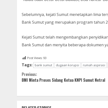
Sebelumnya, kejati Sumut menetapkan lima te
Bank Sumut yang merupakan program tahun 2
Kejati Sumut telah mengembangkan penyidika
Bank Sumut dan menyita beberapa dokumen yan
Post Views:
93
Tags:
bank sumut
dugaan korupsi
rumah aspirasi
Continue
Previous:
BMI Minta Proses Sidang Ketua KNPI Sumut Netral
Reading
RELATED STORIES