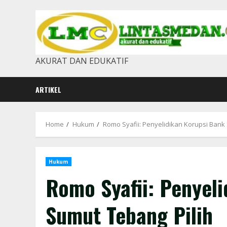
Skip
to
content
AKURAT DAN EDUKATIF
ARTIKEL
Home
Hukum
Romo Syafii: Penyelidikan Korupsi Bank
Hukum
Romo Syafii: Penyel
Sumut Tebang Pilih