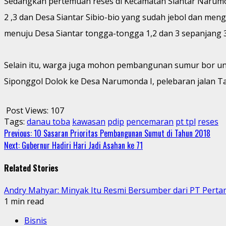
Sedangkan pertemuan reses di Kecamatan Siantar Narum
2 ,3 dan Desa Siantar Sibio-bio yang sudah jebol dan me
menuju Desa Siantar tongga-tongga 1,2 dan 3 sepanjang 
Selain itu, warga juga mohon pembangunan sumur bor unt
Siponggol Dolok ke Desa Narumonda I, pelebaran jalan 
Post Views:
107
Tags:
danau toba
kawasan
pdip
pencemaran
pt tpl
reses
Continue
Previous:
10 Sasaran Prioritas Pembangunan Sumut di Tahun 2018
Next:
Gubernur Hadiri Hari Jadi Asahan ke 71
Reading
Related Stories
Andry Mahyar: Minyak Itu Resmi Bersumber dari PT Perta
1 min read
Bisnis