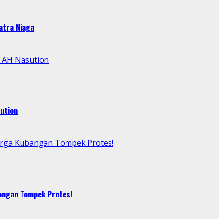
atra Niaga
l AH Nasution
ution
arga Kubangan Tompek Protes!
bangan Tompek Protes!