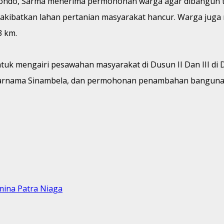
ondo, Sarma menerima permohonan warga agar dibangun 
ngakibatkan lahan pertanian masyarakat hancur. Warga jug
3 km.
uk mengairi pesawahan masyarakat di Dusun II Dan III di
Tarnama Sinambela, dan permohonan penambahan bangunan 
mina Patra Niaga