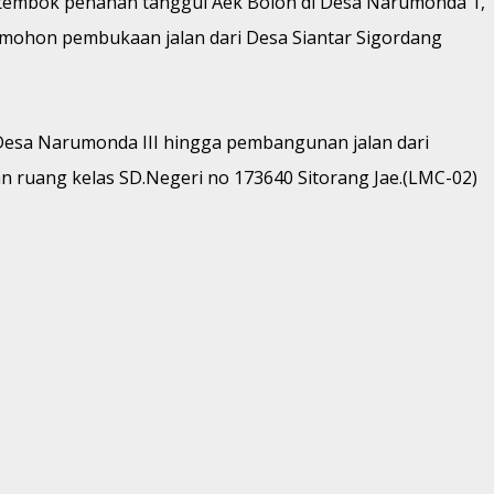
tembok penahan tanggul Aek Bolon di Desa Narumonda 1,
a mohon pembukaan jalan dari Desa Siantar Sigordang
 Desa Narumonda III hingga pembangunan jalan dari
ruang kelas SD.Negeri no 173640 Sitorang Jae.(LMC-02)