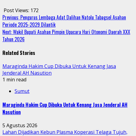
Post Views:
172
Continue
Previous:
Pengurus Lembaga Adat Dalihan Natolu Tabagsel Asahan
Periode 2025-2029 Dilantik
Reading
Next:
Wakil Bupati Asahan Pimpin Upacara Hari Otonomi Daerah XXX
Tahun 2026
Related Stories
Maraginda Hakim Cup Dibuka Untuk Kenang Jasa
Jenderal AH Nasution
1 min read
Sumut
Maraginda Hakim Cup Dibuka Untuk Kenang Jasa Jenderal AH
Nasution
5 Agustus 2026
Lahan Dijadikan Kebun Plasma Koperasi Telaga Tujuh,