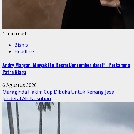
1 min read
Bisnis
Headline
Andry Mahyar: Minyak Itu Resmi Bersumber dari PT Pertamina
Patra Niaga
6 Agustus 2026
Maraginda Hakim Cup Dibuka Untuk Kenang Jasa
Jenderal AH Nasution