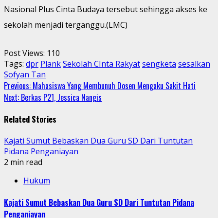
Nasional Plus Cinta Budaya tersebut sehingga akses ke
sekolah menjadi terganggu.(LMC)
Post Views:
110
Tags:
dpr
Plank
Sekolah CInta Rakyat
sengketa
sesalkan
Sofyan Tan
Continue
Previous:
Mahasiswa Yang Membunuh Dosen Mengaku Sakit Hati
Next:
Berkas P21, Jessica Nangis
Reading
Related Stories
Kajati Sumut Bebaskan Dua Guru SD Dari Tuntutan
Pidana Penganiayan
2 min read
Hukum
Kajati Sumut Bebaskan Dua Guru SD Dari Tuntutan Pidana
Penganiayan