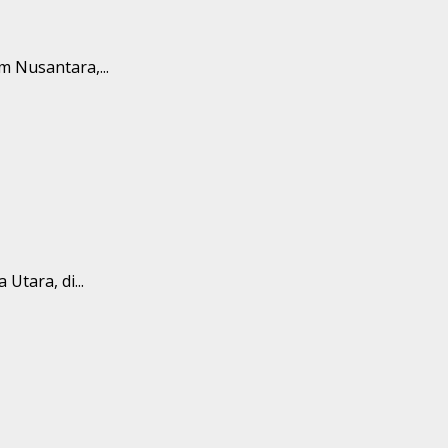
 Nusantara,...
tara, di...