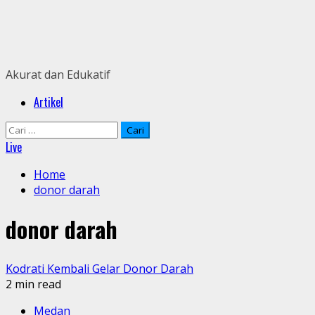
Skip
to
content
Akurat dan Edukatif
Primary
Artikel
Menu
Cari
untuk:
Live
Home
donor darah
donor darah
Kodrati Kembali Gelar Donor Darah
2 min read
Medan