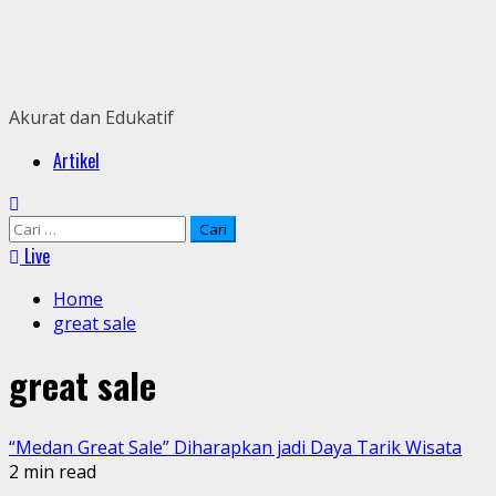
Skip
to
content
Akurat dan Edukatif
Primary
Artikel
Menu
Cari
untuk:
Live
Home
great sale
great sale
“Medan Great Sale” Diharapkan jadi Daya Tarik Wisata
2 min read