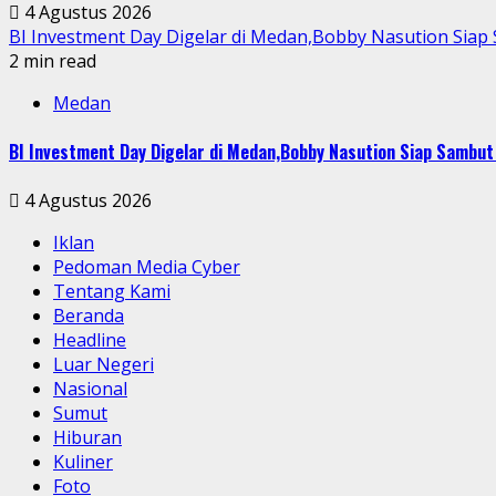
4 Agustus 2026
BI Investment Day Digelar di Medan,Bobby Nasution Sia
2 min read
Medan
BI Investment Day Digelar di Medan,Bobby Nasution Siap Sambu
4 Agustus 2026
Iklan
Pedoman Media Cyber
Tentang Kami
Beranda
Headline
Luar Negeri
Nasional
Sumut
Hiburan
Kuliner
Foto