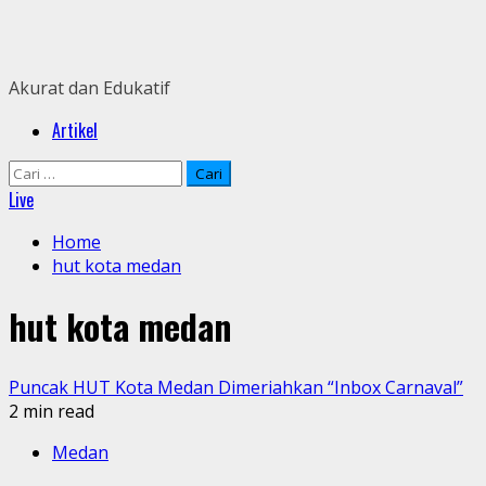
Skip
to
content
Akurat dan Edukatif
Primary
Artikel
Menu
Cari
untuk:
Live
Home
hut kota medan
hut kota medan
Puncak HUT Kota Medan Dimeriahkan “Inbox Carnaval”
2 min read
Medan