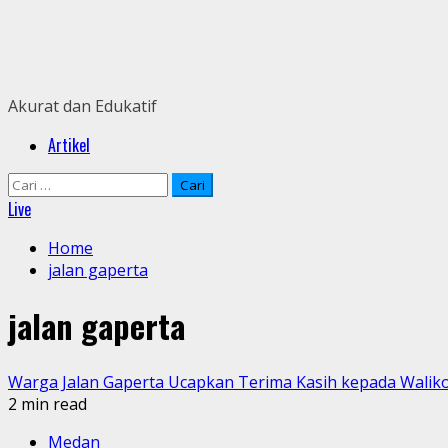
Skip
to
content
Akurat dan Edukatif
Primary
Artikel
Menu
Cari
untuk:
Live
Home
jalan gaperta
jalan gaperta
Warga Jalan Gaperta Ucapkan Terima Kasih kepada Walik
2 min read
Medan