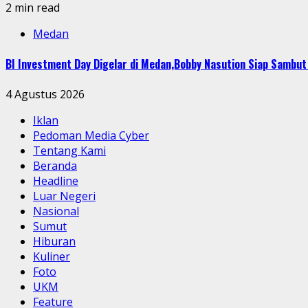
2 min read
Medan
BI Investment Day Digelar di Medan,Bobby Nasution Siap Sambu
4 Agustus 2026
Iklan
Pedoman Media Cyber
Tentang Kami
Beranda
Headline
Luar Negeri
Nasional
Sumut
Hiburan
Kuliner
Foto
UKM
Feature