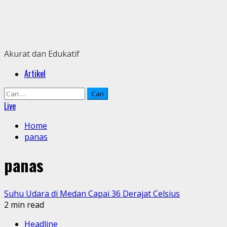
Skip
to
content
Akurat dan Edukatif
Primary
Artikel
Menu
Cari
untuk:
Live
Home
panas
panas
Suhu Udara di Medan Capai 36 Derajat Celsius
2 min read
Headline