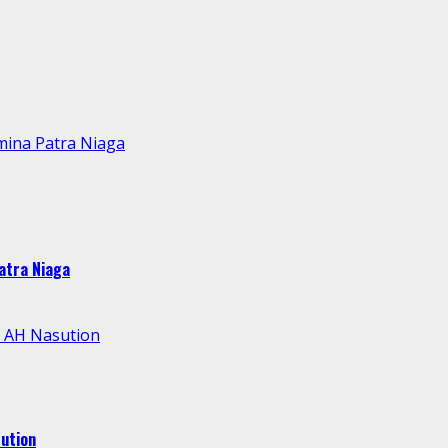
mina Patra Niaga
atra Niaga
l AH Nasution
ution