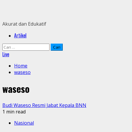
Skip
to
content
Akurat dan Edukatif
Primary
Artikel
Menu
Cari
untuk:
Live
Home
waseso
waseso
Budi Waseso Resmi Jabat Kepala BNN
1 min read
Nasional