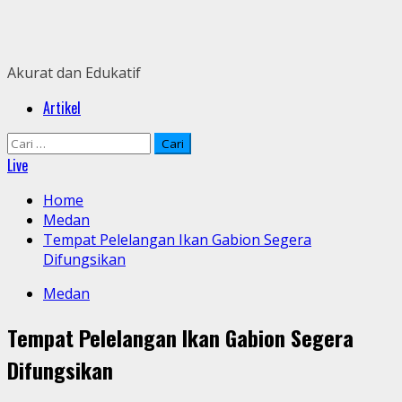
Skip
to
content
Akurat dan Edukatif
Primary
Artikel
Menu
Cari
untuk:
Live
Home
Medan
Tempat Pelelangan Ikan Gabion Segera
Difungsikan
Medan
Tempat Pelelangan Ikan Gabion Segera
Difungsikan