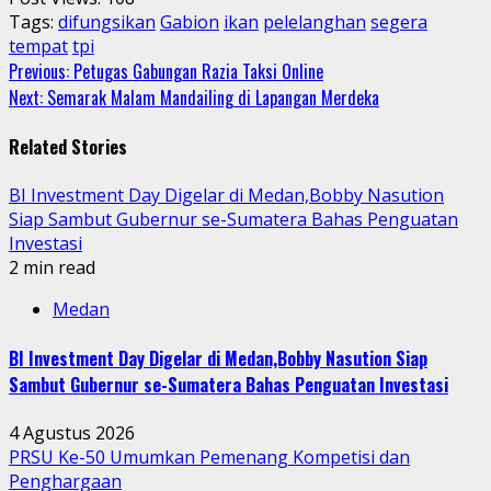
Tags:
difungsikan
Gabion
ikan
pelelanghan
segera
tempat
tpi
Continue
Previous:
Petugas Gabungan Razia Taksi Online
Next:
Semarak Malam Mandailing di Lapangan Merdeka
Reading
Related Stories
BI Investment Day Digelar di Medan,Bobby Nasution
Siap Sambut Gubernur se-Sumatera Bahas Penguatan
Investasi
2 min read
Medan
BI Investment Day Digelar di Medan,Bobby Nasution Siap
Sambut Gubernur se-Sumatera Bahas Penguatan Investasi
4 Agustus 2026
PRSU Ke-50 Umumkan Pemenang Kompetisi dan
Penghargaan