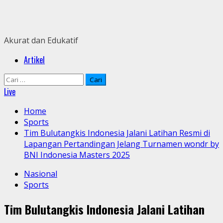
Skip
to
content
Akurat dan Edukatif
Primary
Artikel
Menu
Cari
untuk:
Live
Home
Sports
Tim Bulutangkis Indonesia Jalani Latihan Resmi di
Lapangan Pertandingan Jelang Turnamen wondr by
BNI Indonesia Masters 2025
Nasional
Sports
Tim Bulutangkis Indonesia Jalani Latihan