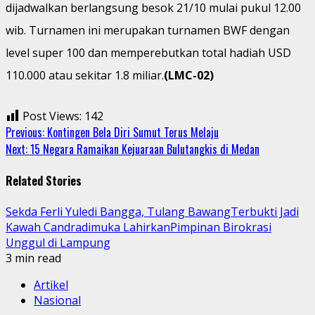
dijadwalkan berlangsung besok 21/10 mulai pukul 12.00
wib. Turnamen ini merupakan turnamen BWF dengan
level super 100 dan memperebutkan total hadiah USD
110.000 atau sekitar 1.8 miliar.
(LMC-02)
Post Views:
142
Continue
Previous:
Kontingen Bela Diri Sumut Terus Melaju
Next:
15 Negara Ramaikan Kejuaraan Bulutangkis di Medan
Reading
Related Stories
Sekda Ferli Yuledi Bangga, Tulang BawangTerbukti Jadi
Kawah Candradimuka LahirkanPimpinan Birokrasi
Unggul di Lampung
3 min read
Artikel
Nasional