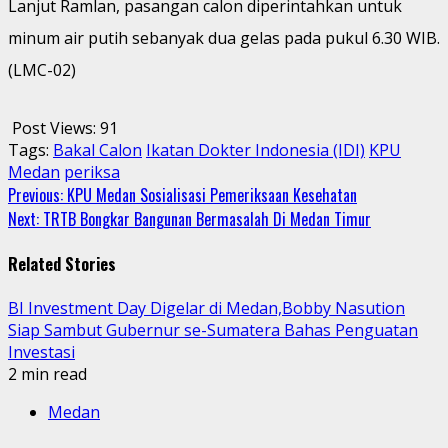
Lanjut Ramlan, pasangan calon diperintahkan untuk
minum air putih sebanyak dua gelas pada pukul 6.30 WIB.
(LMC-02)
Post Views:
91
Tags:
Bakal Calon
Ikatan Dokter Indonesia (IDI)
KPU
Medan
periksa
Continue
Previous:
KPU Medan Sosialisasi Pemeriksaan Kesehatan
Next:
TRTB Bongkar Bangunan Bermasalah Di Medan Timur
Reading
Related Stories
BI Investment Day Digelar di Medan,Bobby Nasution
Siap Sambut Gubernur se-Sumatera Bahas Penguatan
Investasi
2 min read
Medan