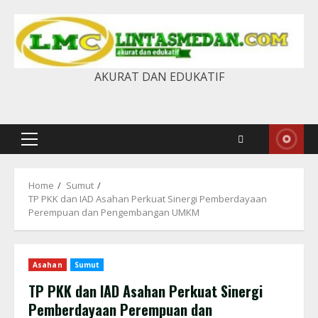
Skip
to
content
AKURAT DAN EDUKATIF
Primary
Menu
Home
Sumut
TP PKK dan IAD Asahan Perkuat Sinergi Pemberdayaan
Perempuan dan Pengembangan UMKM
Asahan
Sumut
TP PKK dan IAD Asahan Perkuat Sinergi
Pemberdayaan Perempuan dan