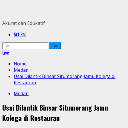
Skip
to
content
Akurat dan Edukatif
Primary
Artikel
Menu
Cari
untuk:
Live
Home
Medan
Usai Dilantik Binsar Situmorang Jamu Kolega di
Restauran
Medan
Usai Dilantik Binsar Situmorang Jamu
Kolega di Restauran