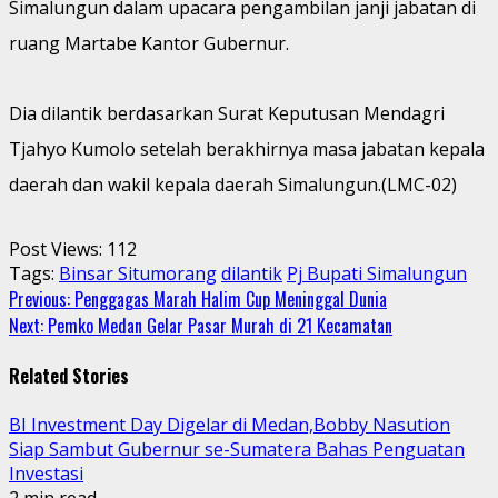
Simalungun dalam upacara pengambilan janji jabatan di
ruang Martabe Kantor Gubernur.
Dia dilantik berdasarkan Surat Keputusan Mendagri
Tjahyo Kumolo setelah berakhirnya masa jabatan kepala
daerah dan wakil kepala daerah Simalungun.(LMC-02)
Post Views:
112
Tags:
Binsar Situmorang
dilantik
Pj Bupati Simalungun
Continue
Previous:
Penggagas Marah Halim Cup Meninggal Dunia
Next:
Pemko Medan Gelar Pasar Murah di 21 Kecamatan
Reading
Related Stories
BI Investment Day Digelar di Medan,Bobby Nasution
Siap Sambut Gubernur se-Sumatera Bahas Penguatan
Investasi