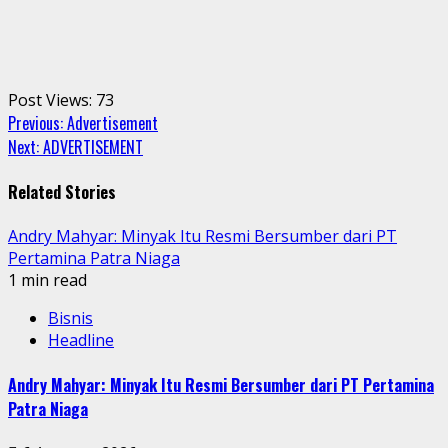
Post Views:
73
Continue
Previous:
Advertisement
Next:
ADVERTISEMENT
Reading
Related Stories
Andry Mahyar: Minyak Itu Resmi Bersumber dari PT
Pertamina Patra Niaga
1 min read
Bisnis
Headline
Andry Mahyar: Minyak Itu Resmi Bersumber dari PT Pertamina
Patra Niaga