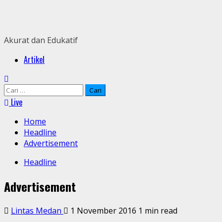
Skip
to
content
Akurat dan Edukatif
Primary
Artikel
Menu
Cari
untuk:
Live
Home
Headline
Advertisement
Headline
Advertisement
Lintas Medan
1 November 2016
1 min read