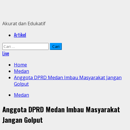
Skip
to
content
Akurat dan Edukatif
Primary
Artikel
Menu
Cari
untuk:
Live
Home
Medan
Anggota DPRD Medan Imbau Masyarakat Jangan
Golput
Medan
Anggota DPRD Medan Imbau Masyarakat
Jangan Golput