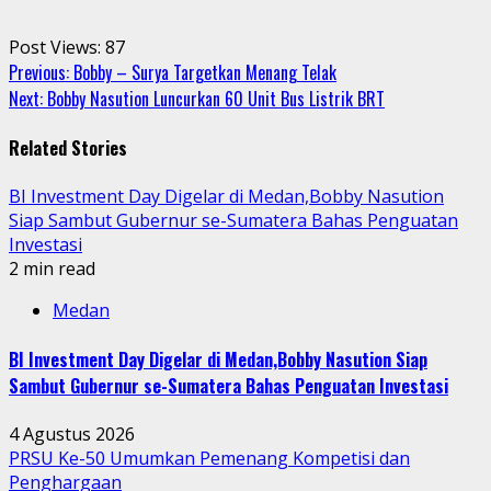
Post Views:
87
Continue
Previous:
Bobby – Surya Targetkan Menang Telak
Next:
Bobby Nasution Luncurkan 60 Unit Bus Listrik BRT
Reading
Related Stories
BI Investment Day Digelar di Medan,Bobby Nasution
Siap Sambut Gubernur se-Sumatera Bahas Penguatan
Investasi
2 min read
Medan
BI Investment Day Digelar di Medan,Bobby Nasution Siap
Sambut Gubernur se-Sumatera Bahas Penguatan Investasi
4 Agustus 2026
PRSU Ke-50 Umumkan Pemenang Kompetisi dan
Penghargaan