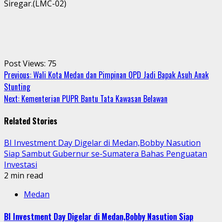
Siregar.(LMC-02)
Post Views:
75
Continue
Previous:
Wali Kota Medan dan Pimpinan OPD Jadi Bapak Asuh Anak
Stunting
Reading
Next:
Kementerian PUPR Bantu Tata Kawasan Belawan
Related Stories
BI Investment Day Digelar di Medan,Bobby Nasution
Siap Sambut Gubernur se-Sumatera Bahas Penguatan
Investasi
2 min read
Medan
BI Investment Day Digelar di Medan,Bobby Nasution Siap