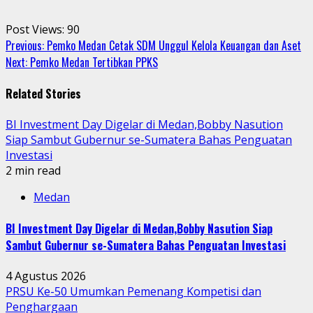
Post Views:
90
Continue
Previous:
Pemko Medan Cetak SDM Unggul Kelola Keuangan dan Aset
Next:
Pemko Medan Tertibkan PPKS
Reading
Related Stories
BI Investment Day Digelar di Medan,Bobby Nasution
Siap Sambut Gubernur se-Sumatera Bahas Penguatan
Investasi
2 min read
Medan
BI Investment Day Digelar di Medan,Bobby Nasution Siap
Sambut Gubernur se-Sumatera Bahas Penguatan Investasi
4 Agustus 2026
PRSU Ke-50 Umumkan Pemenang Kompetisi dan
Penghargaan