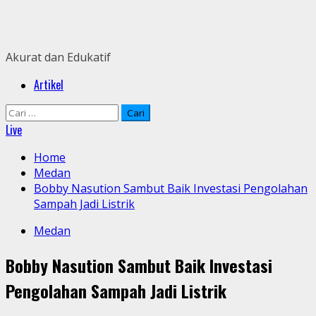
Skip
to
content
Akurat dan Edukatif
Primary
Artikel
Menu
Cari
untuk:
Live
Home
Medan
Bobby Nasution Sambut Baik Investasi Pengolahan
Sampah Jadi Listrik
Medan
Bobby Nasution Sambut Baik Investasi
Pengolahan Sampah Jadi Listrik