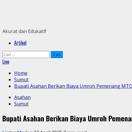
Skip
to
content
Akurat dan Edukatif
Primary
Artikel
Menu
Cari
untuk:
Live
Home
Sumut
Bupati Asahan Berikan Biaya Umroh Pemenang MT
Asahan
Sumut
Bupati Asahan Berikan Biaya Umroh Pemen