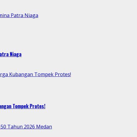
mina Patra Niaga
atra Niaga
arga Kubangan Tompek Protes!
bangan Tompek Protes!
e-50 Tahun 2026 Medan