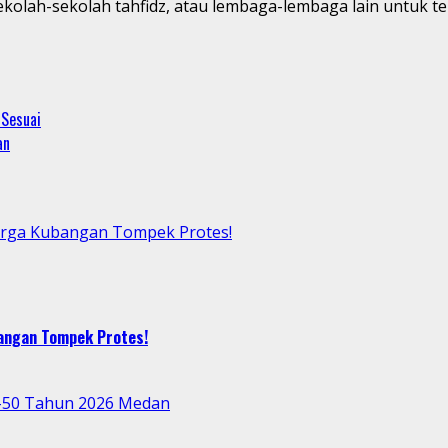
disekolah-sekolah tahfidz, atau lembaga-lembaga lain unt
 Sesuai
an
arga Kubangan Tompek Protes!
bangan Tompek Protes!
e-50 Tahun 2026 Medan