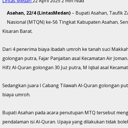
Lintas Medan
22 April 2025
2 min read
Asahan, 22/4 (LintasMedan)
– Bupati Asahan, Taufik Z
Nasional (MTQN) ke-56 Tingkat Kabupaten Asahan, Seni
Kisaran Barat.
Dari 4 penerima biaya ibadah umroh ke tanah suci Makkah
golongan putra, Fajar Panjaitan asal Kecamatan Air Joman
Hifz Al-Quran golongan 30 Juz putra, M Iqbal asal Kecam
Sedangkan juara I Cabang Tilawah Al-Quran golongan putri
biaya umroh.
Bupati Asahan pada acara penutupan MTQ tersebut men
pendalaman isi Al-Quran. Upaya yang dilakukan tidak boleh 