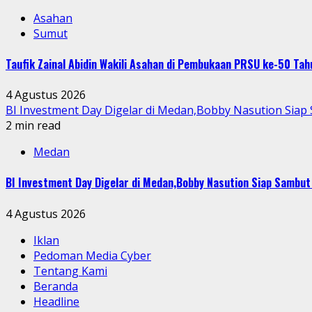
Asahan
Sumut
Taufik Zainal Abidin Wakili Asahan di Pembukaan PRSU ke-50 T
4 Agustus 2026
BI Investment Day Digelar di Medan,Bobby Nasution Sia
2 min read
Medan
BI Investment Day Digelar di Medan,Bobby Nasution Siap Sambu
4 Agustus 2026
Iklan
Pedoman Media Cyber
Tentang Kami
Beranda
Headline