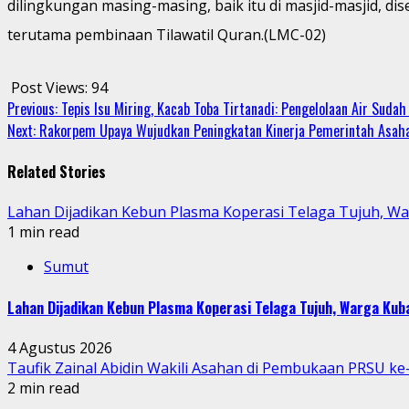
dilingkungan masing-masing, baik itu di masjid-masjid, 
terutama pembinaan Tilawatil Quran.(LMC-02)
Post Views:
94
Continue
Previous:
Tepis Isu Miring, Kacab Toba Tirtanadi: Pengelolaan Air Sudah
Next:
Rakorpem Upaya Wujudkan Peningkatan Kinerja Pemerintah Asah
Reading
Related Stories
Lahan Dijadikan Kebun Plasma Koperasi Telaga Tujuh, W
1 min read
Sumut
Lahan Dijadikan Kebun Plasma Koperasi Telaga Tujuh, Warga Ku
4 Agustus 2026
Taufik Zainal Abidin Wakili Asahan di Pembukaan PRSU k
2 min read