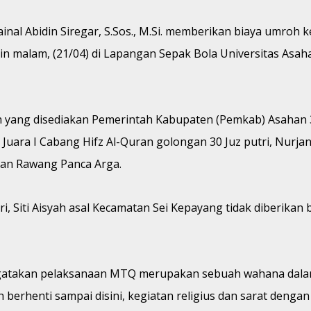
ainal Abidin Siregar, S.Sos., M.Si. memberikan biaya umr
n malam, (21/04) di Lapangan Sepak Bola Universitas Asah
 yang disediakan Pemerintah Kabupaten (Pemkab) Asahan 3 
. Juara I Cabang Hifz Al-Quran golongan 30 Juz putri, Nurj
atan Rawang Panca Arga.
, Siti Aisyah asal Kecamatan Sei Kepayang tidak diberikan
gatakan pelaksanaan MTQ merupakan sebuah wahana dalam
berhenti sampai disini, kegiatan religius dan sarat dengan 