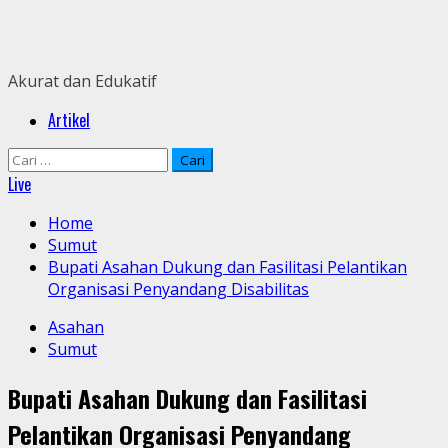
Skip
to
content
Akurat dan Edukatif
Primary
Artikel
Menu
Cari
untuk:
Live
Home
Sumut
Bupati Asahan Dukung dan Fasilitasi Pelantikan
Organisasi Penyandang Disabilitas
Asahan
Sumut
Bupati Asahan Dukung dan Fasilitasi
Pelantikan Organisasi Penyandang