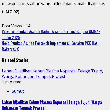
mewujudkan Asahan yang inklusif dan ramah disabilitas.
(LMC-02)
Post Views:
114
Continue
Previous:
Pemkab Asahan Hadiri Wisuda Perdana Sarjana UMMAS
Tahun 2025
Reading
Next:
Pemkab Asahan Perkokoh Implementasi Gerakan PKK Hasil
Rakernas X
Related Stories
Lahan Dijadikan Kebun Plasma Koperasi Telaga Tujuh,
Warga Kubangan Tompek Protes!
1 min read
Sumut
Lahan Dijadikan Kebun Plasma Koperasi Telaga Tujuh, Warga
Kubangan Tompek Protes!