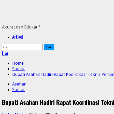
Skip
to
content
Akurat dan Edukatif
Primary
Artikel
Menu
Cari
untuk:
Live
Home
Sumut
Bupati Asahan Hadiri Rapat Koordinasi Teknis Per
Asahan
Sumut
Bupati Asahan Hadiri Rapat Koordinasi Tek