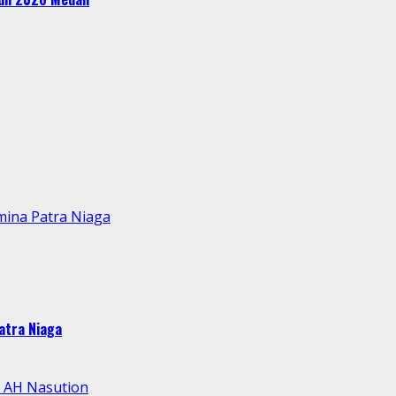
mina Patra Niaga
atra Niaga
l AH Nasution