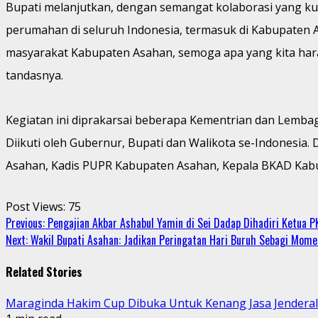
Bupati melanjutkan, dengan semangat kolaborasi yang k
perumahan di seluruh Indonesia, termasuk di Kabupaten 
masyarakat Kabupaten Asahan, semoga apa yang kita hara
tandasnya.
Kegiatan ini diprakarsai beberapa Kementrian dan Lemb
Diikuti oleh Gubernur, Bupati dan Walikota se-Indonesia
Asahan, Kadis PUPR Kabupaten Asahan, Kepala BKAD Kab
Post Views:
75
Continue
Previous:
Pengajian Akbar Ashabul Yamin di Sei Dadap Dihadiri Ketua 
Next:
Wakil Bupati Asahan: Jadikan Peringatan Hari Buruh Sebagi Mo
Reading
Related Stories
Maraginda Hakim Cup Dibuka Untuk Kenang Jasa Jendera