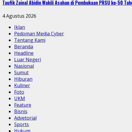
Taufik Zainal Abidin Wakili Asahan di Pembukaan PRSU ke-50 T
4 Agustus 2026
Iklan
Pedoman Media Cyber
Tentang Kami
Beranda
Headline
Luar Negeri
Nasional
Sumut
Hiburan
Kuliner
Foto
UKM
Feature
Bisnis
Advetorial
Sports
Hukum