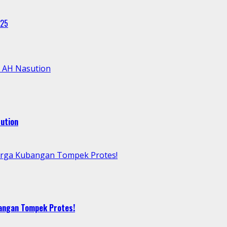
025
l AH Nasution
ution
arga Kubangan Tompek Protes!
bangan Tompek Protes!