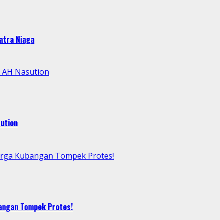
atra Niaga
l AH Nasution
ution
arga Kubangan Tompek Protes!
bangan Tompek Protes!