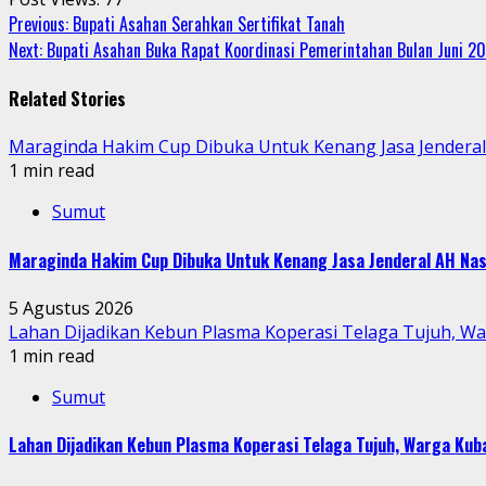
Continue
Previous:
Bupati Asahan Serahkan Sertifikat Tanah
Next:
Bupati Asahan Buka Rapat Koordinasi Pemerintahan Bulan Juni 2
Reading
Related Stories
Maraginda Hakim Cup Dibuka Untuk Kenang Jasa Jendera
1 min read
Sumut
Maraginda Hakim Cup Dibuka Untuk Kenang Jasa Jenderal AH Nas
5 Agustus 2026
Lahan Dijadikan Kebun Plasma Koperasi Telaga Tujuh, W
1 min read
Sumut
Lahan Dijadikan Kebun Plasma Koperasi Telaga Tujuh, Warga Ku