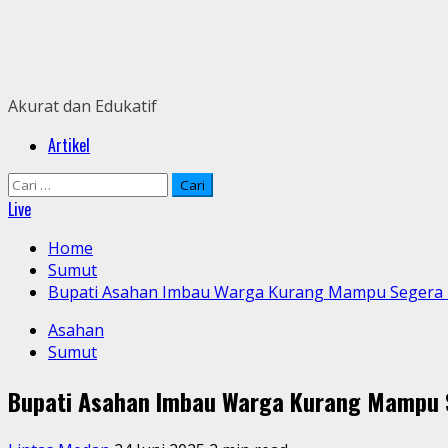
Skip
to
content
Akurat dan Edukatif
Primary
Artikel
Menu
Cari
untuk:
Live
Home
Sumut
Bupati Asahan Imbau Warga Kurang Mampu Segera D
Asahan
Sumut
Bupati Asahan Imbau Warga Kurang Mampu S