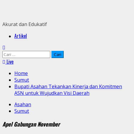
Skip
to
content
Akurat dan Edukatif
Primary
Artikel
Menu
Cari
untuk:
Live
Home
Sumut
Bupati Asahan Tekankan Kinerja dan Komitmen
ASN untuk Wujudkan Visi Daerah
Asahan
Sumut
Apel Gabungan November