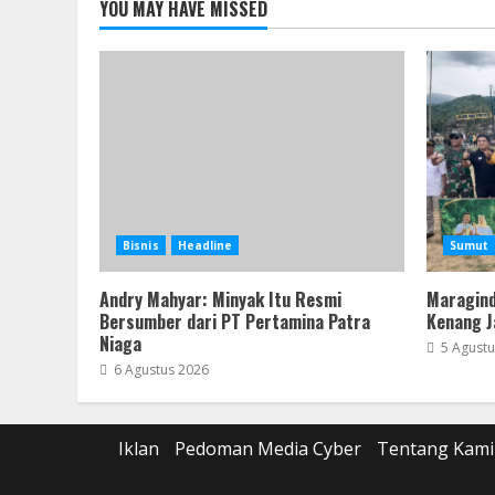
YOU MAY HAVE MISSED
Bisnis
Headline
Sumut
Andry Mahyar: Minyak Itu Resmi
Maragind
Bersumber dari PT Pertamina Patra
Kenang J
Niaga
5 Agustu
6 Agustus 2026
Iklan
Pedoman Media Cyber
Tentang Kami