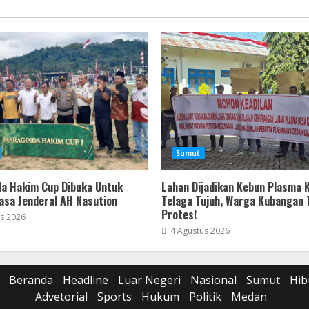
Sumut
a Hakim Cup Dibuka Untuk
Lahan Dijadikan Kebun Plasma 
asa Jenderal AH Nasution
Telaga Tujuh, Warga Kubangan
Protes!
s 2026
4 Agustus 2026
Beranda
Headline
Luar Negeri
Nasional
Sumut
Hib
Advetorial
Sports
Hukum
Politik
Medan