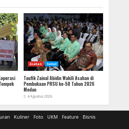
Asahan
Sumut
Koperasi
Taufik Zainal Abidin Wakili Asahan di
 Tompek
Pembukaan PRSU ke-50 Tahun 2026
Medan
4 Agustus 2026
uran
Kuliner
Foto
UKM
Feature
Bisnis