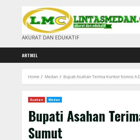
Skip
to
content
AKURAT DAN EDUKATIF
ARTIKEL
Home
Medan
Bupati Asahan Terima Kunker Komisi A
Asahan
Medan
Bupati Asahan Teri
Sumut