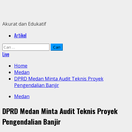
Skip
to
content
Akurat dan Edukatif
Primary
Artikel
Menu
Cari
untuk:
Live
Home
Medan
DPRD Medan Minta Audit Teknis Proyek
Pengendalian Banjir
Medan
DPRD Medan Minta Audit Teknis Proyek
Pengendalian Banjir