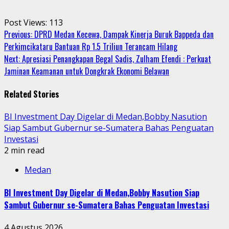
Post Views:
113
Continue
Previous:
DPRD Medan Kecewa, Dampak Kinerja Buruk Bappeda dan
Perkimcikataru Bantuan Rp 1.5 Triliun Terancam Hilang
Reading
Next:
Apresiasi Penangkapan Begal Sadis, Zulham Efendi : Perkuat
Jaminan Keamanan untuk Dongkrak Ekonomi Belawan
Related Stories
BI Investment Day Digelar di Medan,Bobby Nasution
Siap Sambut Gubernur se-Sumatera Bahas Penguatan
Investasi
2 min read
Medan
BI Investment Day Digelar di Medan,Bobby Nasution Siap
Sambut Gubernur se-Sumatera Bahas Penguatan Investasi
4 Agustus 2026