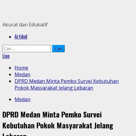
Skip
to
content
Akurat dan Edukatif
Primary
Artikel
Menu
Cari
untuk:
Live
Home
Medan
DPRD Medan Minta Pemko Survei Kebutuhan
Pokok Masyarakat Jelang Lebaran
Medan
DPRD Medan Minta Pemko Survei
Kebutuhan Pokok Masyarakat Jelang
Lebaran