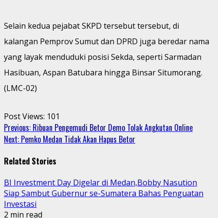
Selain kedua pejabat SKPD tersebut tersebut, di
kalangan Pemprov Sumut dan DPRD juga beredar nama
yang layak menduduki posisi Sekda, seperti Sarmadan
Hasibuan, Aspan Batubara hingga Binsar Situmorang.
(LMC-02)
Post Views:
101
Continue
Previous:
Ribuan Pengemudi Betor Demo Tolak Angkutan Online
Next:
Pemko Medan Tidak Akan Hapus Betor
Reading
Related Stories
BI Investment Day Digelar di Medan,Bobby Nasution
Siap Sambut Gubernur se-Sumatera Bahas Penguatan
Investasi
2 min read