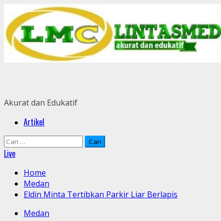
Skip
to
content
Akurat dan Edukatif
Primary
Artikel
Menu
Cari
untuk:
Live
Home
Medan
Eldin Minta Tertibkan Parkir Liar Berlapis
Medan