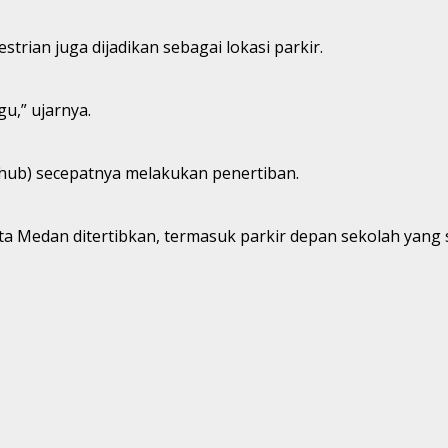
strian juga dijadikan sebagai lokasi parkir.
u,” ujarnya.
shub) secepatnya melakukan penertiban.
i Kota Medan ditertibkan, termasuk parkir depan sekolah y