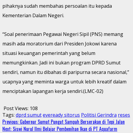
pihaknya sudah membahas persoalan itu kepada
Kementerian Dalam Negeri.
“Soal penerimaan Pegawai Negeri Sipil (PNS) memang
masih ada moratorium dari Presiden Jokowi karena
situasi keuangan pemerintah yang belum
memungkinkan. Jadi ini bukan program DPRD Sumut
sendiri, namun itu dibahas di paripurna secara nasional,”
ucapnya yang meminta warga untuk lebih kreatif dalam
menciptakan lapangan kerja sendiri.(LMC-02)
Post Views:
108
Tags:
dprd sumut
eveready sitorus
Politisi Gerindra
reses
Continue
Previous:
Gubernur Sumut Pungut Sampah Berserakan di Tepi Jalan
Next:
Siswi Nurul Ilmi Belajar Pembenihan Ikan di PT Aquafarm