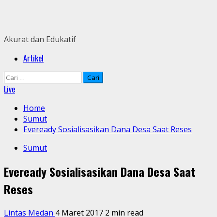
Skip
to
content
Akurat dan Edukatif
Primary
Artikel
Menu
Cari
untuk:
Live
Home
Sumut
Eveready Sosialisasikan Dana Desa Saat Reses
Sumut
Eveready Sosialisasikan Dana Desa Saat
Reses
Lintas Medan
4 Maret 2017
2 min read