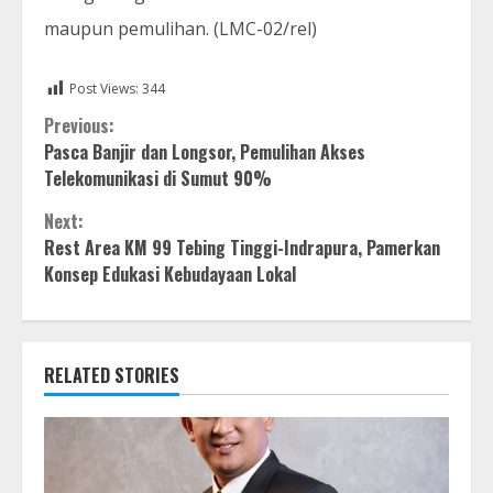
maupun pemulihan. (LMC-02/rel)
Post Views:
344
Continue
Previous:
Pasca Banjir dan Longsor, Pemulihan Akses
Reading
Telekomunikasi di Sumut 90%
Next:
Rest Area KM 99 Tebing Tinggi-Indrapura, Pamerkan
Konsep Edukasi Kebudayaan Lokal
RELATED STORIES