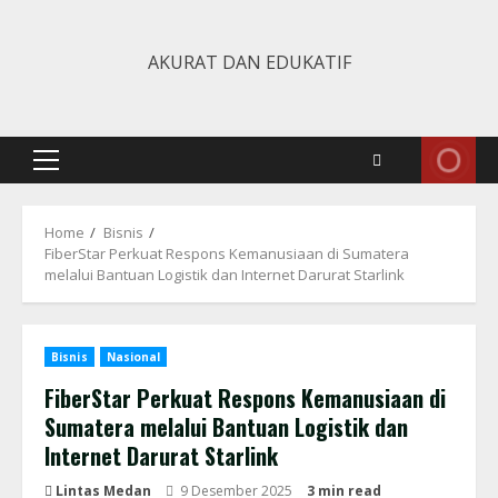
Skip
to
AKURAT DAN EDUKATIF
content
Primary
Menu
Home
Bisnis
FiberStar Perkuat Respons Kemanusiaan di Sumatera
melalui Bantuan Logistik dan Internet Darurat Starlink
Bisnis
Nasional
FiberStar Perkuat Respons Kemanusiaan di
Sumatera melalui Bantuan Logistik dan
Internet Darurat Starlink
Lintas Medan
9 Desember 2025
3 min read