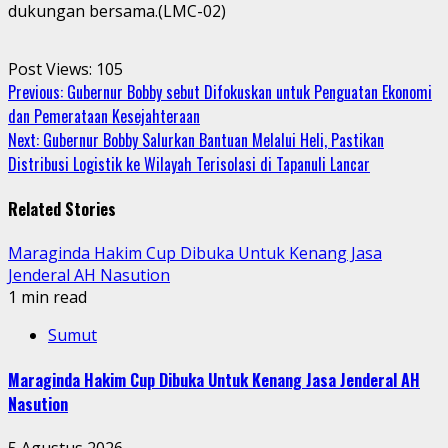
dukungan bersama.(LMC-02)
Post Views:
105
Continue
Previous:
Gubernur Bobby sebut Difokuskan untuk Penguatan Ekonomi
dan Pemerataan Kesejahteraan
Reading
Next:
Gubernur Bobby Salurkan Bantuan Melalui Heli, Pastikan
Distribusi Logistik ke Wilayah Terisolasi di Tapanuli Lancar
Related Stories
Maraginda Hakim Cup Dibuka Untuk Kenang Jasa
Jenderal AH Nasution
1 min read
Sumut
Maraginda Hakim Cup Dibuka Untuk Kenang Jasa Jenderal AH
Nasution
5 Agustus 2026