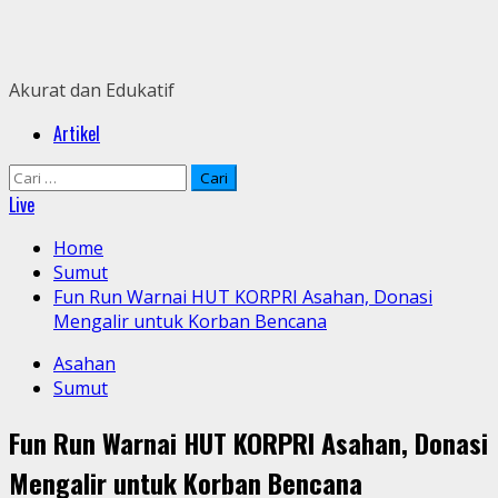
Skip
to
content
Akurat dan Edukatif
Primary
Artikel
Menu
Cari
untuk:
Live
Home
Sumut
Fun Run Warnai HUT KORPRI Asahan, Donasi
Mengalir untuk Korban Bencana
Asahan
Sumut
Fun Run Warnai HUT KORPRI Asahan, Donasi
Mengalir untuk Korban Bencana