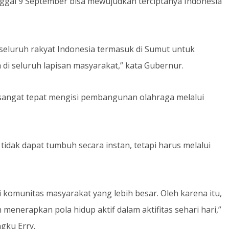
nggal 9 September bisa mewujudkan terciptanya Indonesia
eluruh rakyat Indonesia termasuk di Sumut untuk
i seluruh lapisan masyarakat,” kata Gubernur.
ngat tepat mengisi pembangunan olahraga melalui
dak dapat tumbuh secara instan, tetapi harus melalui
i komunitas masyarakat yang lebih besar. Oleh karena itu,
menerapkan pola hidup aktif dalam aktifitas sehari hari,”
gku Erry.