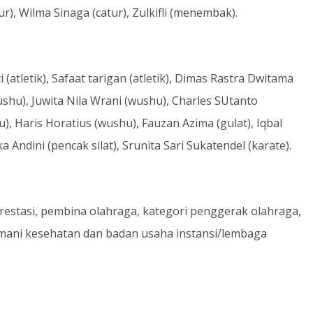
), Wilma Sinaga (catur), Zulkifli (menembak).
(atletik), Safaat tarigan (atletik), Dimas Rastra Dwitama
ushu), Juwita Nila Wrani (wushu), Charles SUtanto
), Haris Horatius (wushu), Fauzan Azima (gulat), Iqbal
a Andini (pencak silat), Srunita Sari Sukatendel (karate).
restasi, pembina olahraga, kategori penggerak olahraga,
asmani kesehatan dan badan usaha instansi/lembaga