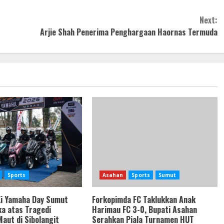
Next:
Arjie Shah Penerima Penghargaan Haornas Termuda
Sports
Asahan
Sports
Sumut
i Yamaha Day Sumut
Forkopimda FC Taklukkan Anak
ka atas Tragedi
Harimau FC 3-0, Bupati Asahan
aut di Sibolangit
Serahkan Piala Turnamen HUT