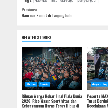
Tags:
Haornas
insan olahraga
penghargaan
Continue
Previous:
Haornas Sumut di Tanjungbalai
Reading
RELATED STORIES
Medan
Sports
Gaya Hidup
Ribuan Warga Nobar Final Piala Dunia
Peserta MAX
2026, Rico Waas: Sportivitas dan
Turut Berdu
Kebersamaan Harus Terus Hidup di
Kecelakaan M