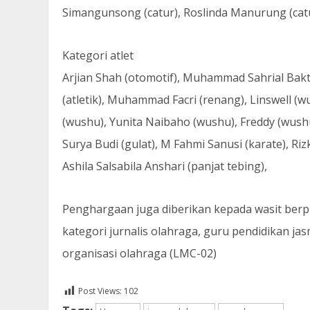
Simangunsong (catur), Roslinda Manurung (catur
Kategori atlet
Arjian Shah (otomotif), Muhammad Sahrial Bakti 
(atletik), Muhammad Facri (renang), Linswell (w
(wushu), Yunita Naibaho (wushu), Freddy (wushu
Surya Budi (gulat), M Fahmi Sanusi (karate), Rizk
Ashila Salsabila Anshari (panjat tebing),
Penghargaan juga diberikan kepada wasit berp
kategori jurnalis olahraga, guru pendidikan j
organisasi olahraga (LMC-02)
Post Views:
102