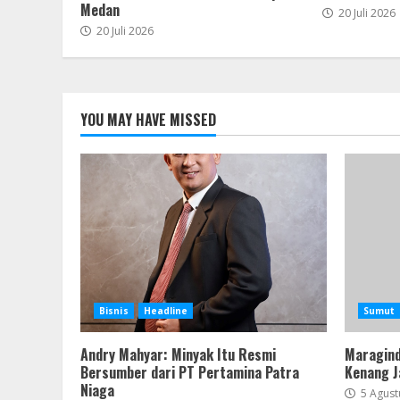
Medan
20 Juli 2026
20 Juli 2026
YOU MAY HAVE MISSED
Bisnis
Headline
Sumut
Andry Mahyar: Minyak Itu Resmi
Maragind
Bersumber dari PT Pertamina Patra
Kenang J
Niaga
5 Agust