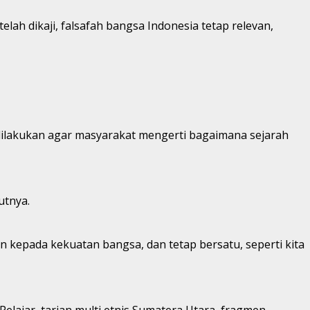
elah dikaji, falsafah bangsa Indonesia tetap relevan,
dilakukan agar masyarakat mengerti bagaimana sejarah
utnya.
kepada kekuatan bangsa, dan tetap bersatu, seperti kita
elajar, tarian multi etnis Sumatera Utara, fragmen