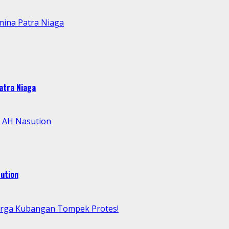
mina Patra Niaga
atra Niaga
l AH Nasution
ution
arga Kubangan Tompek Protes!