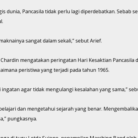
 dunia, Pancasila tidak perlu lagi diperdebatkan. Sebab set
l.
maknainya sangat dalam sekali,” sebut Arief.
Chardin mengatakan peringatan Hari Kesaktian Pancasila 
aimana peristiwa yang terjadi pada tahun 1965.
i ingatan agar tidak mengulangi kesalahan yang sama,” seb
jari dan mengetahui sejarah yang benar. Mengembalikan 
la,” pungkasnya.
unga di tugu Letda Sujono, penampilan Marching Band oleh P