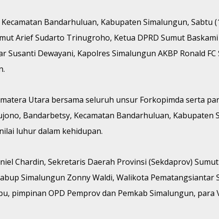
y, Kecamatan Bandarhuluan, Kabupaten Simalungun, Sabtu 
Sumut Arief Sudarto Trinugroho, Ketua DPRD Sumut Baskami
 Susanti Dewayani, Kapolres Simalungun AKBP Ronald FC 
n.
umatera Utara bersama seluruh unsur Forkopimda serta pa
ujono, Bandarbetsy, Kecamatan Bandarhuluan, Kabupaten Si
nilai luhur dalam kehidupan.
iel Chardin, Sekretaris Daerah Provinsi (Sekdaprov) Sumu
Wabup Simalungun Zonny Waldi, Walikota Pematangsiantar 
ibu, pimpinan OPD Pemprov dan Pemkab Simalungun, para V