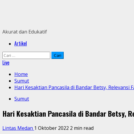
Skip
to
content
Akurat dan Edukatif
Primary
Artikel
Menu
Cari
untuk:
Live
Home
Sumut
Hari Kesaktian Pancasila di Bandar Betsy, Relevansi
Sumut
Hari Kesaktian Pancasila di Bandar Betsy, R
Lintas Medan
1 Oktober 2022
2 min read