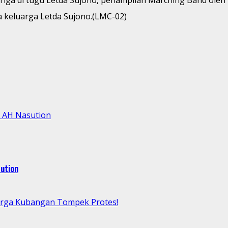
a keluarga Letda Sujono.(LMC-02)
l AH Nasution
ution
arga Kubangan Tompek Protes!