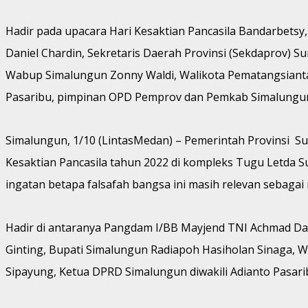
Hadir pada upacara Hari Kesaktian Pancasila Bandarbets
Daniel Chardin, Sekretaris Daerah Provinsi (Sekdaprov) 
Wabup Simalungun Zonny Waldi, Walikota Pematangsiantar
Pasaribu, pimpinan OPD Pemprov dan Pemkab Simalungu
Simalungun, 1/10 (LintasMedan) – Pemerintah Provinsi S
Kesaktian Pancasila tahun 2022 di kompleks Tugu Letda S
ingatan betapa falsafah bangsa ini masih relevan sebagai 
Hadir di antaranya Pangdam I/BB Mayjend TNI Achmad Dan
Ginting, Bupati Simalungun Radiapoh Hasiholan Sinaga, 
Sipayung, Ketua DPRD Simalungun diwakili Adianto Pasar