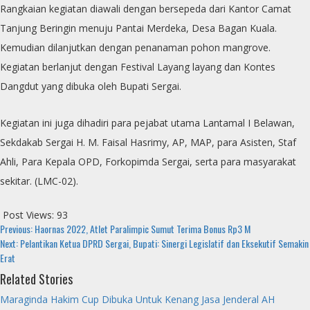
Rangkaian kegiatan diawali dengan bersepeda dari Kantor Camat
Tanjung Beringin menuju Pantai Merdeka, Desa Bagan Kuala.
Kemudian dilanjutkan dengan penanaman pohon mangrove.
Kegiatan berlanjut dengan Festival Layang layang dan Kontes
Dangdut yang dibuka oleh Bupati Sergai.
Kegiatan ini juga dihadiri para pejabat utama Lantamal I Belawan,
Sekdakab Sergai H. M. Faisal Hasrimy, AP, MAP, para Asisten, Staf
Ahli, Para Kepala OPD, Forkopimda Sergai, serta para masyarakat
sekitar. (LMC-02).
Post Views:
93
Continue
Previous:
Haornas 2022, Atlet Paralimpic Sumut Terima Bonus Rp3 M
Next:
Pelantikan Ketua DPRD Sergai, Bupati: Sinergi Legislatif dan Eksekutif Semakin
Reading
Erat
Related Stories
Maraginda Hakim Cup Dibuka Untuk Kenang Jasa Jenderal AH