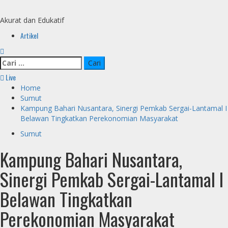
Skip
to
Akurat dan Edukatif
content
Primary
Artikel
Menu
Cari
untuk:
Live
Home
Sumut
Kampung Bahari Nusantara, Sinergi Pemkab Sergai-Lantamal I
Belawan Tingkatkan Perekonomian Masyarakat
Sumut
Kampung Bahari Nusantara,
Sinergi Pemkab Sergai-Lantamal I
Belawan Tingkatkan
Perekonomian Masyarakat