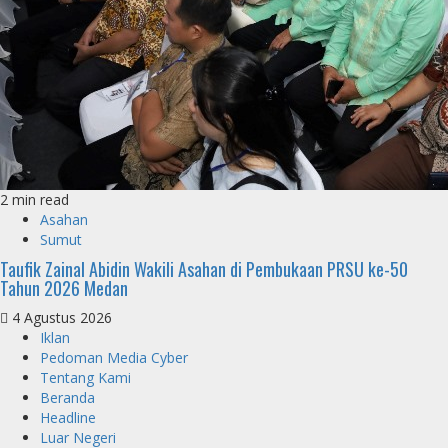
2 min read
Asahan
Sumut
Taufik Zainal Abidin Wakili Asahan di Pembukaan PRSU ke-50
Tahun 2026 Medan
4 Agustus 2026
Iklan
Pedoman Media Cyber
Tentang Kami
Beranda
Headline
Luar Negeri