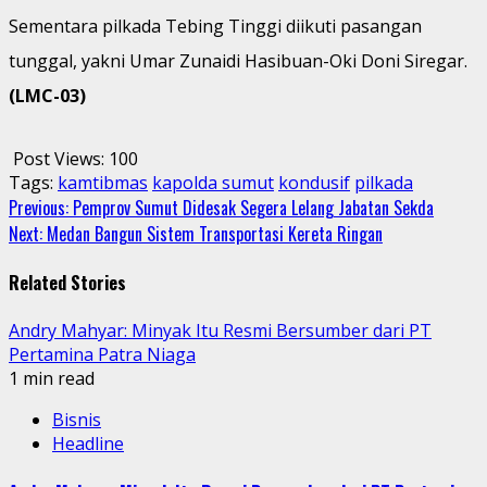
Sementara pilkada Tebing Tinggi diikuti pasangan
tunggal, yakni Umar Zunaidi Hasibuan-Oki Doni Siregar.
(LMC-03)
Post Views:
100
Tags:
kamtibmas
kapolda sumut
kondusif
pilkada
Continue
Previous:
Pemprov Sumut Didesak Segera Lelang Jabatan Sekda
Next:
Medan Bangun Sistem Transportasi Kereta Ringan
Reading
Related Stories
Andry Mahyar: Minyak Itu Resmi Bersumber dari PT
Pertamina Patra Niaga
1 min read
Bisnis
Headline