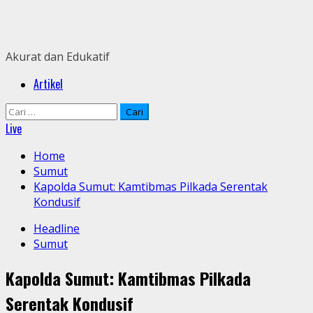
Skip
to
content
Akurat dan Edukatif
Primary
Artikel
Menu
Cari
untuk:
Live
Home
Sumut
Kapolda Sumut: Kamtibmas Pilkada Serentak
Kondusif
Headline
Sumut
Kapolda Sumut: Kamtibmas Pilkada
Serentak Kondusif