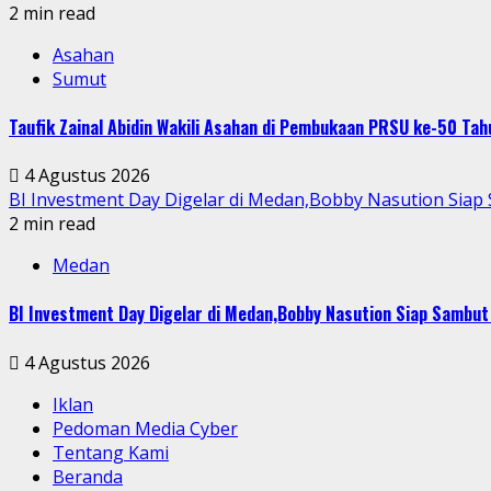
2 min read
Asahan
Sumut
Taufik Zainal Abidin Wakili Asahan di Pembukaan PRSU ke-50 T
4 Agustus 2026
BI Investment Day Digelar di Medan,Bobby Nasution Sia
2 min read
Medan
BI Investment Day Digelar di Medan,Bobby Nasution Siap Sambu
4 Agustus 2026
Iklan
Pedoman Media Cyber
Tentang Kami
Beranda