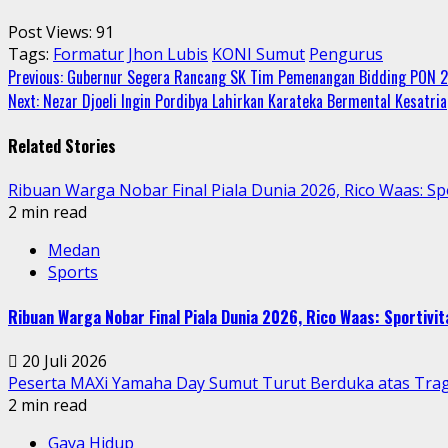
Post Views:
91
Tags:
Formatur
Jhon Lubis
KONI Sumut
Pengurus
Continue
Previous:
Gubernur Segera Rancang SK Tim Pemenangan Bidding PON 
Next:
Nezar Djoeli Ingin Pordibya Lahirkan Karateka Bermental Kesatria
Reading
Related Stories
Ribuan Warga Nobar Final Piala Dunia 2026, Rico Waas: S
2 min read
Medan
Sports
Ribuan Warga Nobar Final Piala Dunia 2026, Rico Waas: Sportiv
20 Juli 2026
Peserta MAXi Yamaha Day Sumut Turut Berduka atas Trage
2 min read
Gaya Hidup