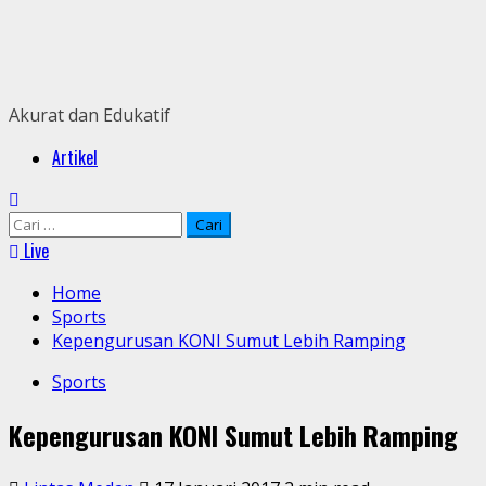
Skip
to
content
Akurat dan Edukatif
Primary
Artikel
Menu
Cari
untuk:
Live
Home
Sports
Kepengurusan KONI Sumut Lebih Ramping
Sports
Kepengurusan KONI Sumut Lebih Ramping