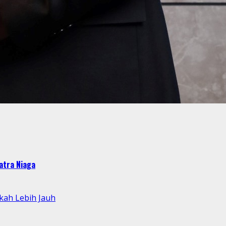
atra Niaga
kah Lebih Jauh