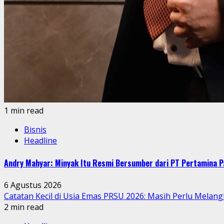
1 min read
Bisnis
Headline
Andry Mahyar: Minyak Itu Resmi Bersumber dari PT Pertamina P
6 Agustus 2026
Catatan Kecil di Usia Emas PRSU 2026: Masih Perlu Melang
2 min read