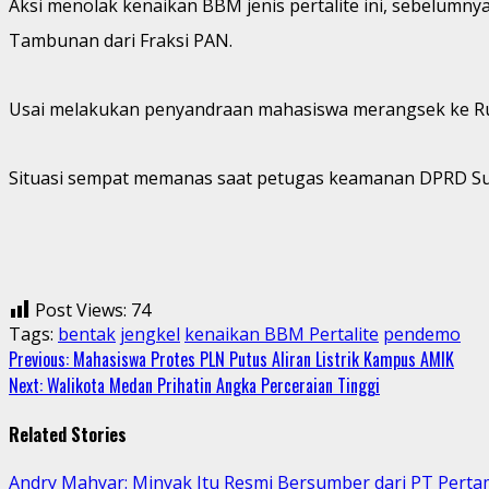
Aksi menolak kenaikan BBM jenis pertalite ini, sebelu
Tambunan dari Fraksi PAN.
Usai melakukan penyandraan mahasiswa merangsek ke Ruan
Situasi sempat memanas saat petugas keamanan DPRD Su
Post Views:
74
Tags:
bentak
jengkel
kenaikan BBM Pertalite
pendemo
Continue
Previous:
Mahasiswa Protes PLN Putus Aliran Listrik Kampus AMIK
Next:
Walikota Medan Prihatin Angka Perceraian Tinggi
Reading
Related Stories
Andry Mahyar: Minyak Itu Resmi Bersumber dari PT Perta