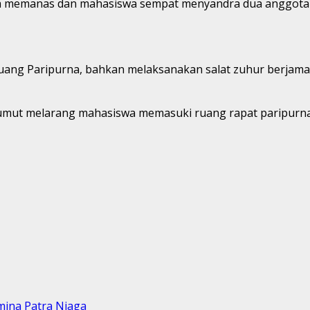
mnya memanas dan mahasiswa sempat menyandra dua anggota
g Paripurna, bahkan melaksanakan salat zuhur berjamaah 
mut melarang mahasiswa memasuki ruang rapat paripurna
mina Patra Niaga