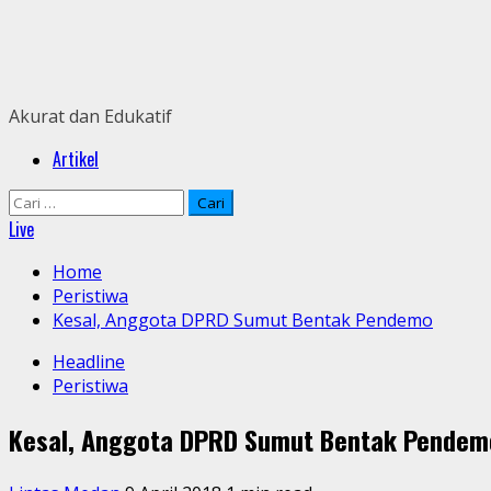
Skip
to
content
Akurat dan Edukatif
Primary
Artikel
Menu
Cari
untuk:
Live
Home
Peristiwa
Kesal, Anggota DPRD Sumut Bentak Pendemo
Headline
Peristiwa
Kesal, Anggota DPRD Sumut Bentak Pendem