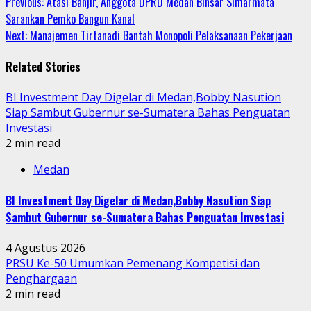
Continue
Previous:
Atasi Banjir, Anggota DPRD Medan Binsar Simarmata
Sarankan Pemko Bangun Kanal
Reading
Next:
Manajemen Tirtanadi Bantah Monopoli Pelaksanaan Pekerjaan
Related Stories
BI Investment Day Digelar di Medan,Bobby Nasution
Siap Sambut Gubernur se-Sumatera Bahas Penguatan
Investasi
2 min read
Medan
BI Investment Day Digelar di Medan,Bobby Nasution Siap
Sambut Gubernur se-Sumatera Bahas Penguatan Investasi
4 Agustus 2026
PRSU Ke-50 Umumkan Pemenang Kompetisi dan
Penghargaan
2 min read