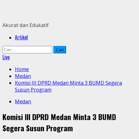
Skip
to
content
Akurat dan Edukatif
Primary
Artikel
Menu
Cari
untuk:
Live
Home
Medan
Komisi III DPRD Medan Minta 3 BUMD Segera
Susun Program
Medan
Komisi III DPRD Medan Minta 3 BUMD
Segera Susun Program