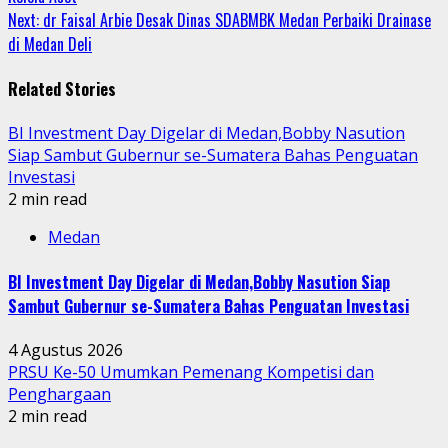
Reading
Next:
dr Faisal Arbie Desak Dinas SDABMBK Medan Perbaiki Drainase
di Medan Deli
Related Stories
BI Investment Day Digelar di Medan,Bobby Nasution
Siap Sambut Gubernur se-Sumatera Bahas Penguatan
Investasi
2 min read
Medan
BI Investment Day Digelar di Medan,Bobby Nasution Siap
Sambut Gubernur se-Sumatera Bahas Penguatan Investasi
4 Agustus 2026
PRSU Ke-50 Umumkan Pemenang Kompetisi dan
Penghargaan
2 min read