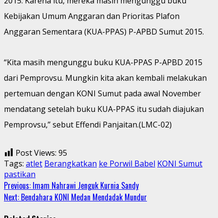
2015. Karena itu, mereka masih mengunggu buku
Kebijakan Umum Anggaran dan Prioritas Plafon
Anggaran Sementara (KUA-PPAS) P-APBD Sumut 2015.
“Kita masih mengunggu buku KUA-PPAS P-APBD 2015
dari Pemprovsu. Mungkin kita akan kembali melakukan
pertemuan dengan KONI Sumut pada awal November
mendatang setelah buku KUA-PPAS itu sudah diajukan
Pemprovsu,” sebut Effendi Panjaitan.(LMC-02)
Post Views:
95
Tags:
atlet
Berangkatkan
ke Porwil Babel
KONI Sumut
pastikan
Continue
Previous:
Imam Nahrawi Jenguk Kurnia Sandy
Next:
Bendahara KONI Medan Mendadak Mundur
Reading