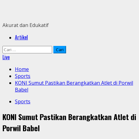
Skip
to
content
Akurat dan Edukatif
Primary
Artikel
Menu
Cari
untuk:
Live
Home
Sports
KONI Sumut Pastikan Berangkatkan Atlet di Porwil
Babel
Sports
KONI Sumut Pastikan Berangkatkan Atlet di
Porwil Babel