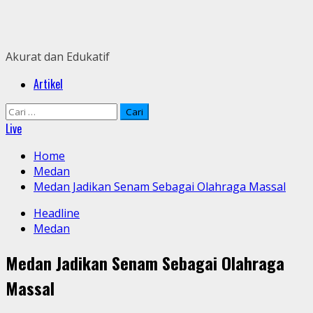
Skip
to
content
Akurat dan Edukatif
Primary
Artikel
Menu
Cari
untuk:
Live
Home
Medan
Medan Jadikan Senam Sebagai Olahraga Massal
Headline
Medan
Medan Jadikan Senam Sebagai Olahraga
Massal