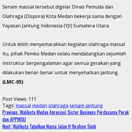
Senam massal tersebut digelar Dinas Pemuda dan
Olahraga (Dispora) Kota Medan bekerja sama dengan
Yayasan Jantung Indonesia (YJI) Sumatera Utara.
Untuk lebih menyemarakkan kegiatan olahraga massal
itu, pihak Pemko Medan selalu mendatangkan sejumlah
instruktur berpengalaman agar semua gerakan yang
dilakukan benar-benar untuk menyehatkan jantung.
(LMC-05)
Post Views:
111
Tags:
massal
medan
olahraga
senam jantung
Continue
Previous:
Walikota Medan Apresiasi Sister Business Perdasama Perak
dan APPINSU
Reading
Next:
Walikota Tabalkan Nama Jalan H Ibrahim Sinik