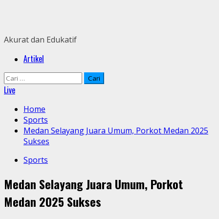
Skip
to
content
Akurat dan Edukatif
Primary
Artikel
Menu
Cari
untuk:
Live
Home
Sports
Medan Selayang Juara Umum, Porkot Medan 2025
Sukses
Sports
Medan Selayang Juara Umum, Porkot
Medan 2025 Sukses