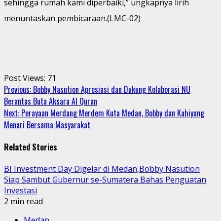
sehingga rumah kami diperbaiki,” ungkapnya lirih
menuntaskan pembicaraan.(LMC-02)
Post Views:
71
Continue
Previous:
Bobby Nasution Apresiasi dan Dukung Kolaborasi NU
Berantas Buta Aksara Al Quran
Reading
Next:
Perayaan Merdang Merdem Kuta Medan, Bobby dan Kahiyang
Menari Bersama Masyarakat
Related Stories
BI Investment Day Digelar di Medan,Bobby Nasution
Siap Sambut Gubernur se-Sumatera Bahas Penguatan
Investasi
2 min read
Medan