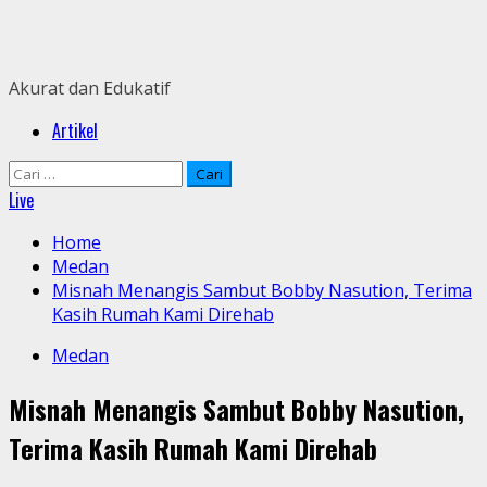
Skip
to
content
Akurat dan Edukatif
Primary
Artikel
Menu
Cari
untuk:
Live
Home
Medan
Misnah Menangis Sambut Bobby Nasution, Terima
Kasih Rumah Kami Direhab
Medan
Misnah Menangis Sambut Bobby Nasution,
Terima Kasih Rumah Kami Direhab