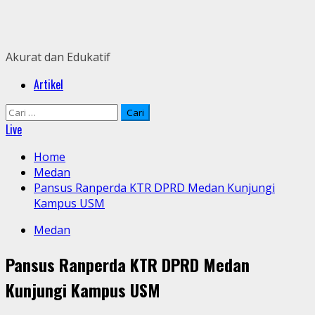
Skip
to
content
Akurat dan Edukatif
Primary
Artikel
Menu
Cari
untuk:
Live
Home
Medan
Pansus Ranperda KTR DPRD Medan Kunjungi
Kampus USM
Medan
Pansus Ranperda KTR DPRD Medan
Kunjungi Kampus USM