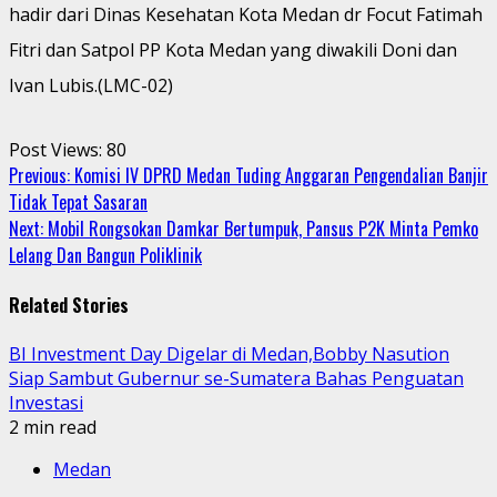
hadir dari Dinas Kesehatan Kota Medan dr Focut Fatimah
Fitri dan Satpol PP Kota Medan yang diwakili Doni dan
Ivan Lubis.(LMC-02)
Post Views:
80
Continue
Previous:
Komisi IV DPRD Medan Tuding Anggaran Pengendalian Banjir
Tidak Tepat Sasaran
Reading
Next:
Mobil Rongsokan Damkar Bertumpuk, Pansus P2K Minta Pemko
Lelang Dan Bangun Poliklinik
Related Stories
BI Investment Day Digelar di Medan,Bobby Nasution
Siap Sambut Gubernur se-Sumatera Bahas Penguatan
Investasi
2 min read
Medan