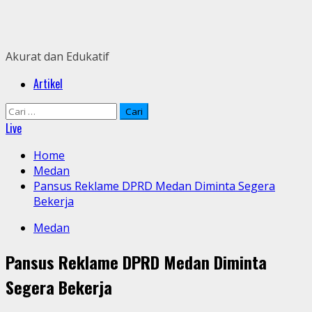
Skip
to
content
Akurat dan Edukatif
Primary
Artikel
Menu
Cari
untuk:
Live
Home
Medan
Pansus Reklame DPRD Medan Diminta Segera
Bekerja
Medan
Pansus Reklame DPRD Medan Diminta
Segera Bekerja