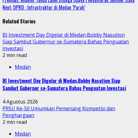
Continue
Next:
DPRD : Infrastruktur di Medan ‘Parah’
Reading
Related Stories
BI Investment Day Digelar di Medan,Bobby Nasution
Siap Sambut Gubernur se-Sumatera Bahas Penguatan
Investasi
2 min read
Medan
BI Investment Day Digelar di Medan,Bobby Nasution Siap
Sambut Gubernur se-Sumatera Bahas Penguatan Investasi
4 Agustus 2026
PRSU Ke-50 Umumkan Pemenang Kompetisi dan
Penghargaan
2 min read
Medan