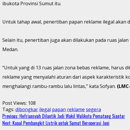
ibukota Provinsi Sumut itu.
Untuk tahap awal, penertiban papan reklame ilegal akan d
Selain itu, penertiban juga akan dilakukan pada ruas jal
Medan.
“Untuk yang di 13 ruas jalan zona bebas reklame, harus d
reklame yang menyalahi aturan dari aspek karakteristik k
menghalangi rambu-rambu lalu lintas,” kata Sofyan.
(LMC-
Post Views:
108
Tags:
dibongkar
ilegal
papan
reklame
segera
Continue
Previous:
Hefriansyah Dilantik Jadi Wakil Walikota Pematang Siantar
Next:
Kapal Pembangkit Listrik untuk Sumut Beroperasi Juni
Reading