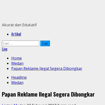
Skip
to
content
Akurat dan Edukatif
Primary
Artikel
Menu
Cari
untuk:
Live
Home
Medan
Papan Reklame Ilegal Segera Dibongkar
Headline
Medan
Papan Reklame Ilegal Segera Dibongkar