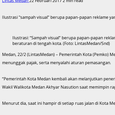
Lintas Medan
22 Februari 2017
2 min read
Ilustrasi "sampah visual" berupa papan-papan reklame yan
Ilustrasi: “Sampah visual” berupa papan-papan rekla
beraturan di tengah kota. (Foto: LintasMedan/Snd)
Medan, 22/2 (LintasMedan) – Pemerintah Kota (Pemko) M
menunggak pajak, serta menyalahi aturan pemasangan.
“Pemerintah Kota Medan kembali akan melanjutkan penert
Wakil Walikota Medan Akhyar Nasution saat memimpin rap
Menurut dia, saat ini hampir di setiap ruas jalan di Kot